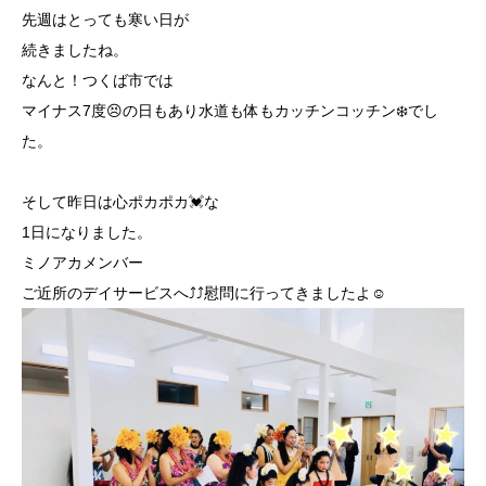
先週はとっても寒い日が
続きましたね。
なんと！つくば市では
マイナス7度😣の日もあり水道も体もカッチンコッチン❄️でし
た。
そして昨日は心ポカポカ💓な
1日になりました。
ミノアカメンバー
ご近所のデイサービスへ⤴︎⤴︎慰問に行ってきましたよ☺️