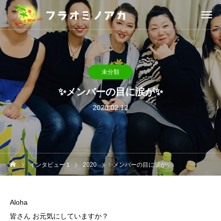
未分類
✨メンバーの目に涙が✨
2020.02.12
インタビュー１
2020
✨メンバーの目に涙が✨
Aloha
皆さん お元気にしていますか？