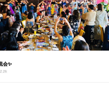
流会✨
2.26