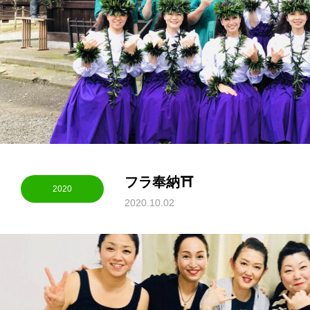
フラ奉納⛩
2020
2020.10.02